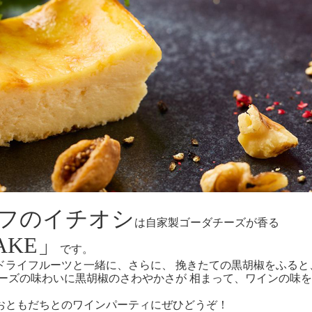
フのイチオシ
は自家製ゴーダチーズが香る
CAKE」
です。
ドライフルーツと一緒に、さらに、 挽きたての黒胡椒をふると
ーズの味わいに黒胡椒のさわやかさが 相まって、ワインの味
おともだちとのワインパーティにぜひどうぞ！